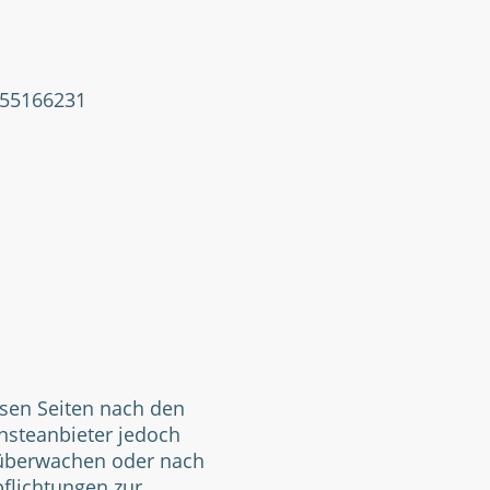
455166231
esen Seiten nach den
ensteanbieter jedoch
u überwachen oder nach
pflichtungen zur