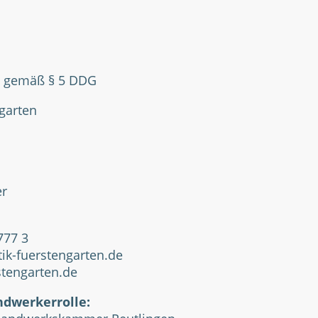
n gemäß § 5 DDG
garten
er
777 3
ik-fuerstengarten.de
tengarten.de
ndwerkerrolle: