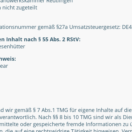
Handwerkskammer Reutlingen
nicht zugeteilt
ikationsnummer gemäß §27a Umsatzsteuergesetz: DE
n Inhalt nach § 55 Abs. 2 RStV:
esenhütter
hweis:
lear
nd wir gemäß § 7 Abs.1 TMG für eigene Inhalte auf di
erantwortlich. Nach §§ 8 bis 10 TMG sind wir als Di
ermittelte oder gespeicherte fremde Informationen z
 die auf eine rechtswidrige Tätigkeit hinweisen. Ver